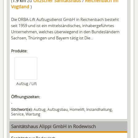
(
1.9 km
zu
Oltzscher Sanitätshaus
/
Reichenbach im
Vogtland
)
Die ORBA-Lift Aufzugsdienst GmbH in Reichenbach besteht
seit 1959 und ist ein mittelständisches, inhabergeführtes
Unternehmen, welches überwiegend in den Bundesländern
Sachsen, Thüringen und Bayern tätig ist.Die...
Produkte:
Aufzug / Lift
Öffnungszeiten:
-
Stichwort(e):
Aufzug, Aufzugsbau, Homelift, Instandhaltung,
Service, Wartung
Sanitätshaus Alippi GmbH in Rodewisch