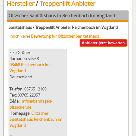
Hersteller
/
Treppenlift Anbieter
Oltzscher Sanitätshaus
in
Reichenbach im Vogtland
Sanitätshaus / Treppenlift Anbieter Reichenbach im Vogtland
noch keine Bewertung für
Oltzscher Sanitätshaus
Anbieter jetzt bewerten
Elke Grünert
Rathausstraße 3
08468
Reichenbach im
Vogtland
Deutschland
Telefon:
03765 12160
Fax:
03765 22357
E-Mail:
info@bandagen-
oltzscher.de
Homepage:
Oltzscher
Sanitätshaus Reichenbach im
Vogtland