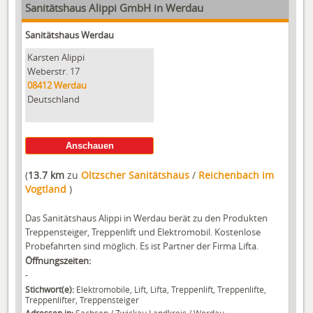
Sanitätshaus Alippi GmbH in Werdau
Sanitätshaus Werdau
Karsten Alippi
Weberstr. 17
08412
Werdau
Deutschland
Anschauen
(
13.7 km
zu
Oltzscher Sanitätshaus
/
Reichenbach im
Vogtland
)
Das Sanitätshaus Alippi in Werdau berät zu den Produkten
Treppensteiger, Treppenlift und Elektromobil. Kostenlose
Probefahrten sind möglich. Es ist Partner der Firma Lifta.
Öffnungszeiten:
-
Stichwort(e):
Elektromobile, Lift, Lifta, Treppenlift, Treppenlifte,
Treppenlifter, Treppensteiger
Adressen in:
Sachsen
/
Zwickau Landkreis
/
Werdau