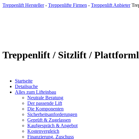
Treppenlift Hersteller
-
Treppenlifte Firmen
-
Treppenlift Anbieter
Trep
Treppenlift / Sitzlift / Plattforml
Startseite
Detailsuche
Alles zum Lifteinbau
Neutrale Beratung
Der passende Lift
Die Komponenten
Sicherheitsanforderungen
Geprüft & Zugelassen
Kaufgespräch & Angebot
Kostenvergleich
Finanzierung, Zuschuss
Treppenlift mieten
Gebraucht - aus 2ter Hand
Planung & Einbau
Auftrag / Kauf
Service & Wartung