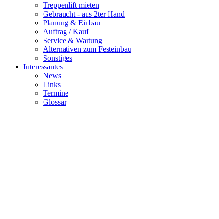
Alternativen zum Festeinbau
Sonstiges
Interessantes
News
Links
Termine
Glossar
Durch Treppenlifte wieder die nötige Mobilität erlang
Bei uns finden Sie Treppenlift Hersteller, aber auch Fachhändler, da
Hersteller, Fachbetriebe, Fachgeschäfte, ...
oder
Hersteller, Fachbetrieb, Fachgeschäft, ...